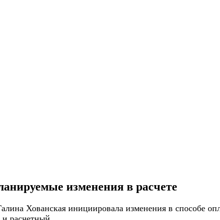
ланируемые изменения в расчете
лина Хованская инициировала изменения в способе опл
 и расчетный.